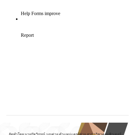
จัดทำโดย นายปัฐวิกรณ์ บุญต่าย ตำแหน่ง ครูผู้ช่วย สาขาวิชาคอมพิวเตอร์