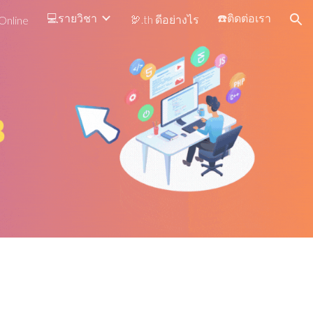
💻รายวิชา
☎️ติดต่อเรา
🦃.th ดีอย่างไร
Online
ion