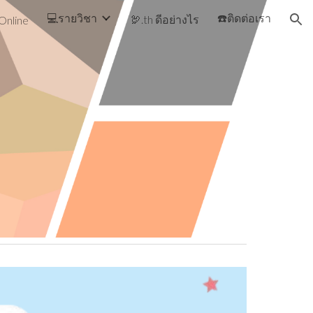
💻รายวิชา
☎️ติดต่อเรา
🦃.th ดีอย่างไร
Online
ion