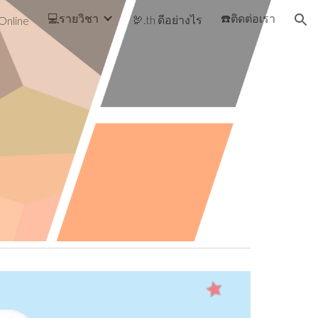
💻รายวิชา
☎️ติดต่อเรา
🦃.th ดีอย่างไร
Online
ion