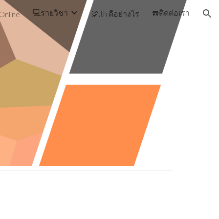
💻รายวิชา
☎️ติดต่อเรา
🦃.th ดีอย่างไร
Online
ion